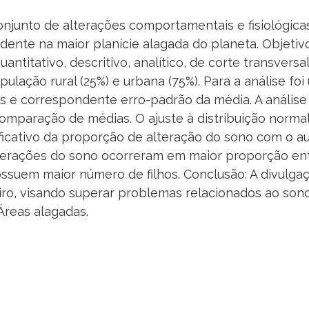
onjunto de alterações comportamentais e fisiológicas
sidente na maior planície alagada do planeta. Objetiv
ntitativo, descritivo, analítico, de corte transversa
ulação rural (25%) e urbana (75%). Para a análise foi
es e correspondente erro-padrão da média. A anális
mparação de médias. O ajuste à distribuição normal 
ficativo da proporção de alteração do sono com o au
lterações do sono ocorreram em maior proporção en
ssuem maior número de filhos. Conclusão: A divulga
ro, visando superar problemas relacionados ao sono 
Áreas alagadas.