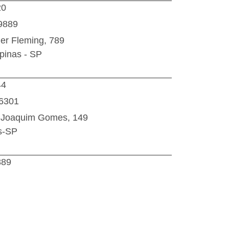
20
9889
er Fleming, 789
inas - SP
44
6301
 Joaquim Gomes, 149
s-SP
889